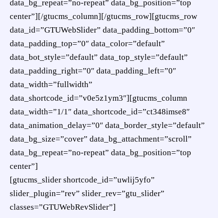
data_bg_repeat=”no-repeat” data_bg_position=”top
center”][/gtucms_column][/gtucms_row][gtucms_row
data_id=”GTUWebSlider” data_padding_bottom=”0″
data_padding_top=”0″ data_color=”default”
data_bot_style=”default” data_top_style=”default”
data_padding_right=”0″ data_padding_left=”0″
data_width=”fullwidth”
data_shortcode_id=”v0e5z1ym3″][gtucms_column
data_width=”1/1″ data_shortcode_id=”ct348imse8″
data_animation_delay=”0″ data_border_style=”default”
data_bg_size=”cover” data_bg_attachment=”scroll”
data_bg_repeat=”no-repeat” data_bg_position=”top
center”]
[gtucms_slider shortcode_id=”uwlij5yfo”
slider_plugin=”rev” slider_rev=”gtu_slider”
classes=”GTUWebRevSlider”]