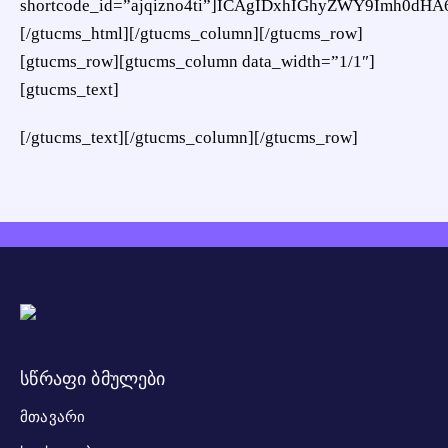
shortcode_id=”ajqizno4ti”]ICAgIDxhIGhyZWY9Imh
[/gtucms_html][/gtucms_column][/gtucms_row]
[gtucms_row][gtucms_column data_width=”1/1″]
[gtucms_text]
[/gtucms_text][/gtucms_column][/gtucms_row]
სწრაფი ბმულები
ᲛᲗᲐᲕᲐᲠᲘ