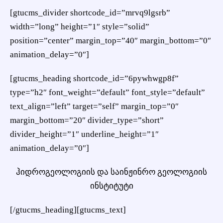
[gtucms_divider shortcode_id=”mrvq9lgsrb”
width=”long” height=”1″ style=”solid”
position=”center” margin_top=”40″ margin_bottom=”0″
animation_delay=”0″]
[gtucms_heading shortcode_id=”6pywhwgp8f”
type=”h2″ font_weight=”default” font_style=”default”
text_align=”left” target=”self” margin_top=”0″
margin_bottom=”20″ divider_type=”short”
divider_height=”1″ underline_height=”1″
animation_delay=”0″]
ჰიდროგეოლოგიის და საინჟინრო გეოლოგიის
ინსტიტუტი
[/gtucms_heading][gtucms_text]