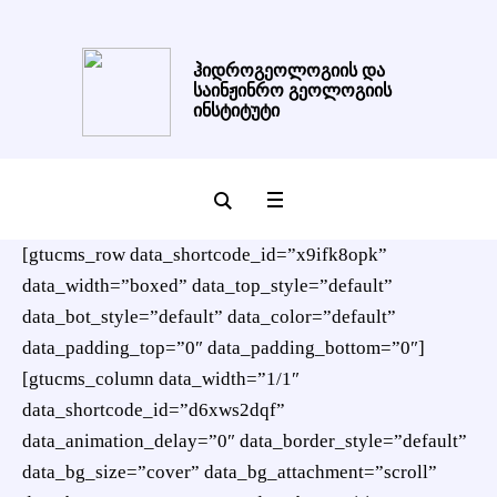
ჰიდროგეოლოგიის და
საინჟინრო გეოლოგიის
ინსტიტუტი
[gtucms_row data_shortcode_id=”x9ifk8opk”
data_width=”boxed” data_top_style=”default”
data_bot_style=”default” data_color=”default”
data_padding_top=”0″ data_padding_bottom=”0″]
[gtucms_column data_width=”1/1″
data_shortcode_id=”d6xws2dqf”
data_animation_delay=”0″ data_border_style=”default”
data_bg_size=”cover” data_bg_attachment=”scroll”